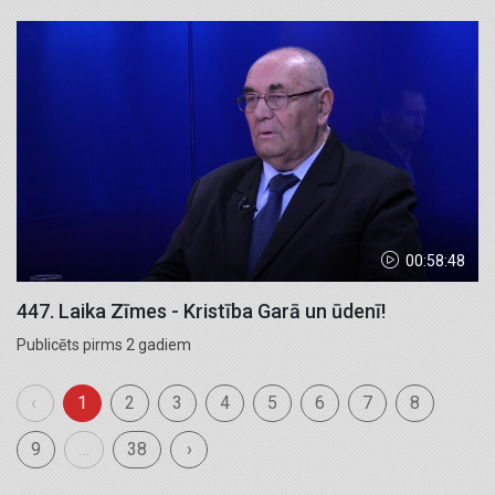
00:58:48
447. Laika Zīmes - Kristība Garā un ūdenī!
Publicēts pirms 2 gadiem
‹
1
2
3
4
5
6
7
8
9
…
38
›