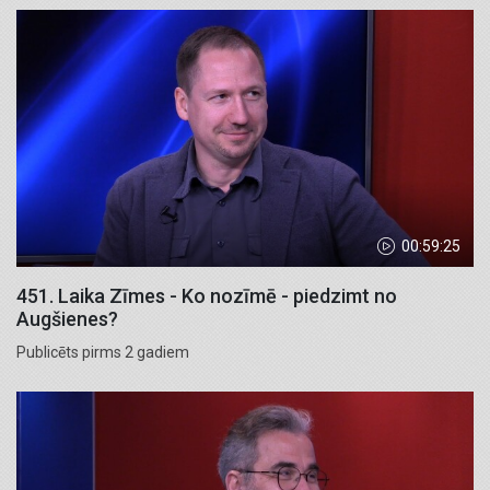
00:59:25
451. Laika Zīmes - Ko nozīmē - piedzimt no
Augšienes?
Publicēts pirms 2 gadiem