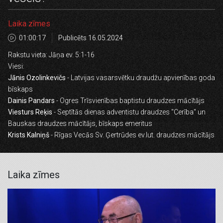
Laika zīmes
01:00:17
Publicēts 16.05.2024
Rakstu vieta: Jāņa ev. 5:1-16
Viesi:
Jānis Ozolinkevičs
- Latvijas vasarsvētku draudžu apvienības goda
bīskaps
Dainis Pandars
- Ogres Trīsvienības baptistu draudzes mācītājs
Viesturs Reķis
- Septītās dienas adventistu draudzes "Cerība" un
Bauskas draudzes mācītājs, bīskaps emeritus
Krists Kalniņš
- Rīgas Vecās Sv. Ģertrūdes ev.lut. draudzes mācītājs
Laika zīmes