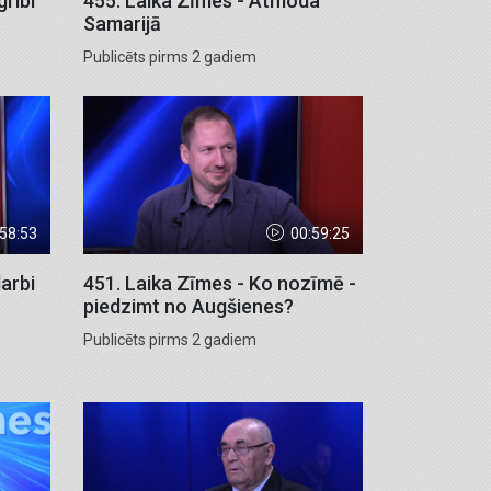
gribi
455. Laika Zīmes - Atmoda
Samarijā
Publicēts pirms 2 gadiem
:58:53
00:59:25
darbi
451. Laika Zīmes - Ko nozīmē -
piedzimt no Augšienes?
Publicēts pirms 2 gadiem