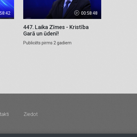
:58:42
00:58:48
447. Laika Zīmes - Kristība
Garā un ūdenī!
Publicēts pirms 2 gadiem
akti
Ziedot