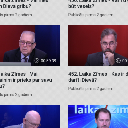
Laika Zīmes - Vai mēs
456. Laika Zīmes - Vai Tu 
m Dieva gribu?
būt vesels?
ēts pirms 2 gadiem
Publicēts pirms 2 gadiem
00:59:39
00
Laika Zīmes - Vai
452. Laika Zīmes - Kas ir 
ainim ir prieks par savu
darīti Dievā?
u?
Publicēts pirms 2 gadiem
ēts pirms 2 gadiem