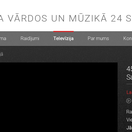
BA VĀRDOS UN MŪZIKĀ 24 
mma
Raidījumi
Televīzija
Par mums
Kont
jā
4
S
La
Ra
Vie
Jā