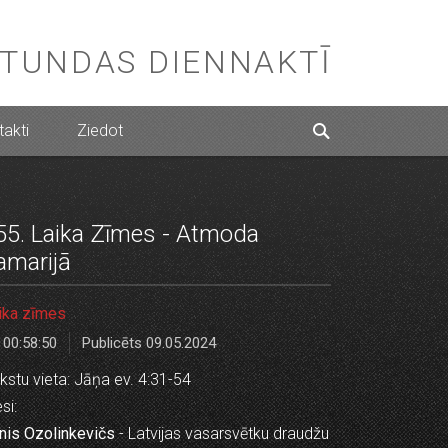
STUNDAS DIENNAKTĪ
akti
Ziedot
55. Laika Zīmes - Atmoda
amarijā
ika zīmes
00:58:50
Publicēts 09.05.2024
kstu vieta: Jāņa ev. 4:31-54
si:
nis Ozolinkevičs
- Latvijas vasarsvētku draudžu