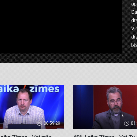
ap
Da
dr
Vi
dr
bī
00:59:29
01