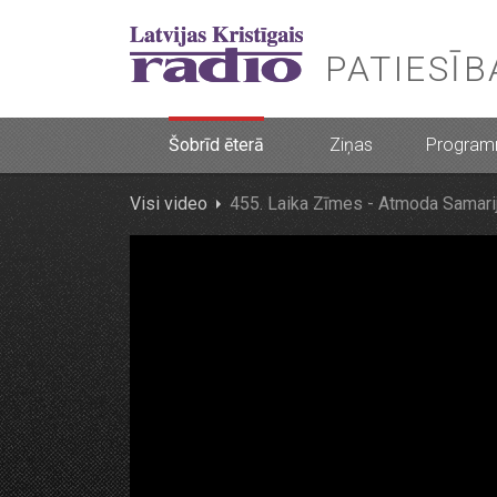
PATIESĪ
Šobrīd ēterā
Ziņas
Progra
Visi video
455. Laika Zīmes - Atmoda Samari