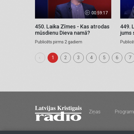
00:59:17
450. Laika Zīmes - Kas atrodas
449. 
mūsdienu Dieva namā?
jums 
Publicēts pirms 2 gadiem
Public
‹
1
2
3
4
5
6
7
Ziņas
Progra