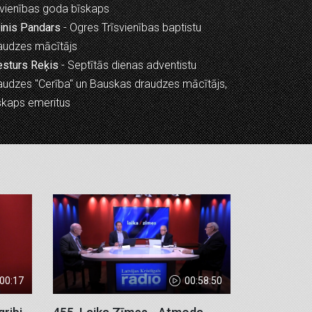
vienības goda bīskaps
inis Pandars
- Ogres Trīsvienības baptistu
audzes mācītājs
esturs Reķis
- Septītās dienas adventistu
audzes "Cerība" un Bauskas draudzes mācītājs,
skaps emeritus
:00:17
00:58:50