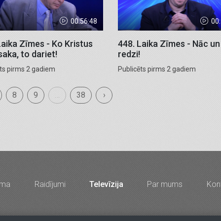
00:56:48
00
Laika Zīmes - Ko Kristus
448. Laika Zīmes - Nāc un
saka, to dariet!
redzi!
ēts pirms 2 gadiem
Publicēts pirms 2 gadiem
8
9
…
38
›
mma
Raidījumi
Televīzija
Par mums
Kont