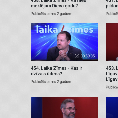
458. Laika Zīmes - Kā mēs
457. 
meklējam Dieva godu?
pilda
Publicēts pirms 2 gadiem
Public
00:59:35
454. Laika Zīmes - Kas ir
453. 
dzīvais ūdens?
Līgav
Līgav
Publicēts pirms 2 gadiem
Public