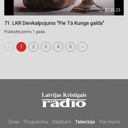
01:25:23
71. LKR Dievkalpojums "Pie Tā Kunga galda"
Publicēts pirms 1 gada
‹
1
2
3
4
5
›
Ziņas
Programma
Raidījumi
Televīzija
Par mums