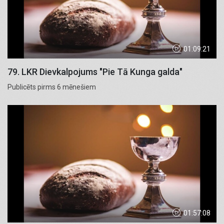
01:09:21
79. LKR Dievkalpojums "Pie Tā Kunga galda"
Publicēts pirms 6 mēnešiem
01:57:08