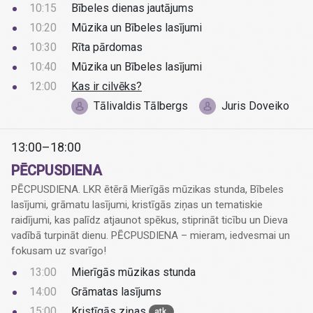
10:15
Bībeles dienas jautājums
10:20
Mūzika un Bībeles lasījumi
10:30
Rīta pārdomas
10:40
Mūzika un Bībeles lasījumi
12:00
Kas ir cilvēks?
Tālivaldis Tālbergs
Juris Doveiko
13:00–18:00
PĒCPUSDIENA
PĒCPUSDIENA. LKR ētērā Mierīgās mūzikas stunda, Bībeles
lasījumi, grāmatu lasījumi, kristīgās ziņas un tematiskie
raidījumi, kas palīdz atjaunot spēkus, stiprināt ticību un Dieva
vadībā turpināt dienu. PĒCPUSDIENA – mieram, iedvesmai un
fokusam uz svarīgo!
13:00
Mierīgās mūzikas stunda
14:00
Grāmatas lasījums
15:00
Kristīgās ziņas
atk.