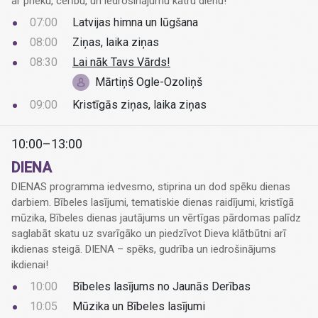
ar prieku, cerību, un iedrošinājumu katru dienu!
07:00
Latvijas himna un lūgšana
08:00
Ziņas, laika ziņas
08:30
Lai nāk Tavs Vārds!
Mārtiņš Ogle-Ozoliņš
09:00
Kristīgās ziņas, laika ziņas
10:00–13:00
DIENA
DIENAS programma iedvesmo, stiprina un dod spēku dienas
darbiem. Bībeles lasījumi, tematiskie dienas raidījumi, kristīgā
mūzika, Bībeles dienas jautājums un vērtīgas pārdomas palīdz
saglabāt skatu uz svarīgāko un piedzīvot Dieva klātbūtni arī
ikdienas steigā. DIENA – spēks, gudrība un iedrošinājums
ikdienai!
10:00
Bībeles lasījums no Jaunās Derības
10:05
Mūzika un Bībeles lasījumi