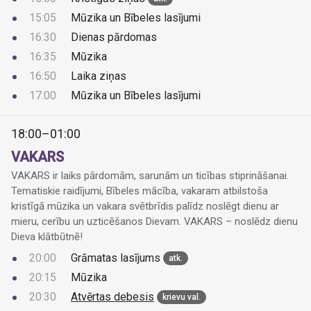
15:05
Mūzika un Bībeles lasījumi
16:30
Dienas pārdomas
16:35
Mūzika
16:50
Laika ziņas
17:00
Mūzika un Bībeles lasījumi
18:00–01:00
VAKARS
VAKARS ir laiks pārdomām, sarunām un ticības stiprināšanai.
Tematiskie raidījumi, Bībeles mācība, vakaram atbilstoša
kristīgā mūzika un vakara svētbrīdis palīdz noslēgt dienu ar
mieru, cerību un uzticēšanos Dievam. VAKARS – noslēdz dienu
Dieva klātbūtnē!
20:00
Grāmatas lasījums
atk.
20:15
Mūzika
20:30
Atvērtas debesis
krievu val.