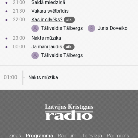
21:00
Saldā miedziņā
21:30
Vakara svētbrīdis
22:00
Kas ir cilvēks?
atk.
Tālivaldis Tālbergs
Juris Doveiko
23:00
Nakts mūzika
00:00
Ja mani ļaudis
atk.
Tālivaldis Tālbergs
01:00
Nakts mūzika
Ziņas
Programma
Raidījumi
Televīzija
Par mums