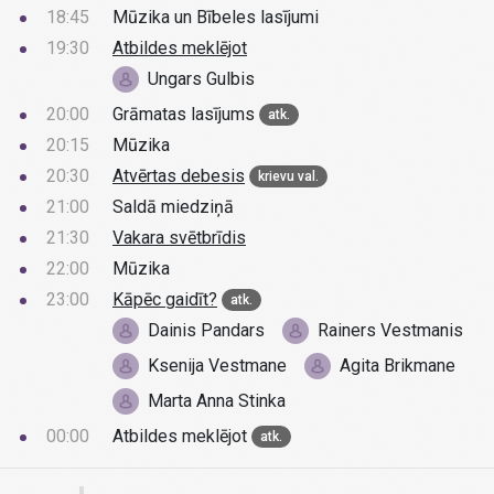
18:45
Mūzika un Bībeles lasījumi
19:30
Atbildes meklējot
Ungars Gulbis
20:00
Grāmatas lasījums
atk.
20:15
Mūzika
20:30
Atvērtas debesis
krievu val.
21:00
Saldā miedziņā
21:30
Vakara svētbrīdis
22:00
Mūzika
23:00
Kāpēc gaidīt?
atk.
Dainis Pandars
Rainers Vestmanis
Ksenija Vestmane
Agita Brikmane
Marta Anna Stinka
00:00
Atbildes meklējot
atk.