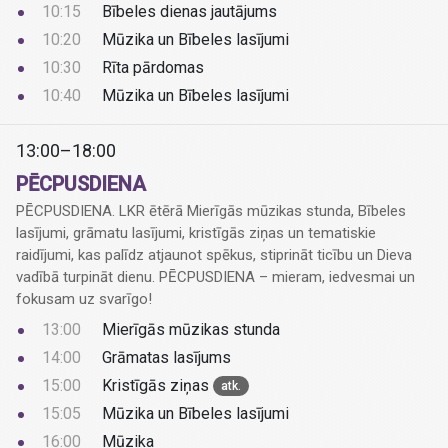
10:15
Bībeles dienas jautājums
10:20
Mūzika un Bībeles lasījumi
10:30
Rīta pārdomas
10:40
Mūzika un Bībeles lasījumi
13:00–18:00
PĒCPUSDIENA
PĒCPUSDIENA. LKR ētērā Mierīgās mūzikas stunda, Bībeles
lasījumi, grāmatu lasījumi, kristīgās ziņas un tematiskie
raidījumi, kas palīdz atjaunot spēkus, stiprināt ticību un Dieva
vadībā turpināt dienu. PĒCPUSDIENA – mieram, iedvesmai un
fokusam uz svarīgo!
13:00
Mierīgās mūzikas stunda
14:00
Grāmatas lasījums
15:00
Kristīgās ziņas
atk.
15:05
Mūzika un Bībeles lasījumi
16:00
Mūzika