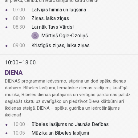
ar prieku, cerību, un iedrošinājumu katru dienu!
07:00
Latvijas himna un lūgšana
08:00
Ziņas, laika ziņas
08:30
Lai nāk Tavs Vārds!
Mārtiņš Ogle-Ozoliņš
09:00
Kristīgās ziņas, laika ziņas
10:00–13:00
DIENA
DIENAS programma iedvesmo, stiprina un dod spēku dienas
darbiem. Bībeles lasījumi, tematiskie dienas raidījumi, kristīgā
mūzika, Bībeles dienas jautājums un vērtīgas pārdomas palīdz
saglabāt skatu uz svarīgāko un piedzīvot Dieva klātbūtni arī
ikdienas steigā. DIENA – spēks, gudrība un iedrošinājums
ikdienai!
10:00
Bībeles lasījums no Jaunās Derības
10:05
Mūzika un Bībeles lasījumi