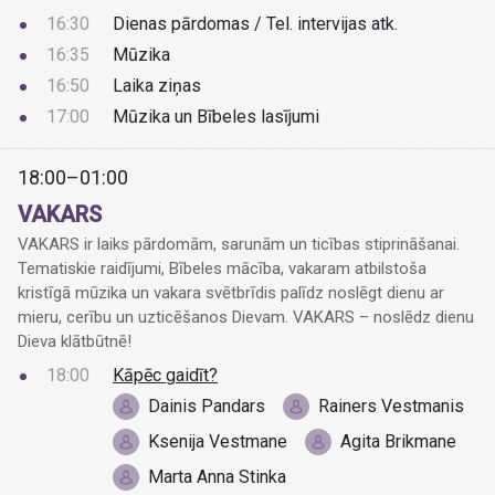
16:30
Dienas pārdomas / Tel. intervijas atk.
16:35
Mūzika
16:50
Laika ziņas
17:00
Mūzika un Bībeles lasījumi
18:00–01:00
VAKARS
VAKARS ir laiks pārdomām, sarunām un ticības stiprināšanai.
Tematiskie raidījumi, Bībeles mācība, vakaram atbilstoša
kristīgā mūzika un vakara svētbrīdis palīdz noslēgt dienu ar
mieru, cerību un uzticēšanos Dievam. VAKARS – noslēdz dienu
Dieva klātbūtnē!
18:00
Kāpēc gaidīt?
Dainis Pandars
Rainers Vestmanis
Ksenija Vestmane
Agita Brikmane
Marta Anna Stinka