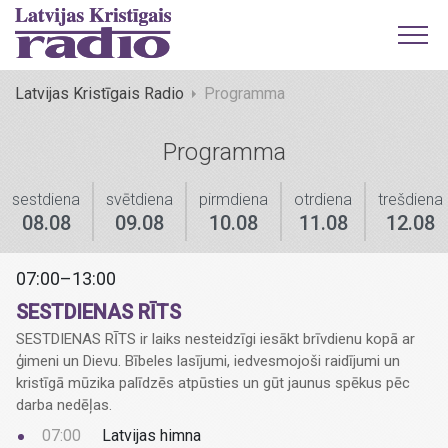
Latvijas Kristīgais Radio
Programma
Programma
sestdiena
svētdiena
pirmdiena
otrdiena
trešdiena
08.08
09.08
10.08
11.08
12.08
07:00–13:00
SESTDIENAS RĪTS
SESTDIENAS RĪTS ir laiks nesteidzīgi iesākt brīvdienu kopā ar
ģimeni un Dievu. Bībeles lasījumi, iedvesmojoši raidījumi un
kristīgā mūzika palīdzēs atpūsties un gūt jaunus spēkus pēc
darba nedēļas.
07:00
Latvijas himna