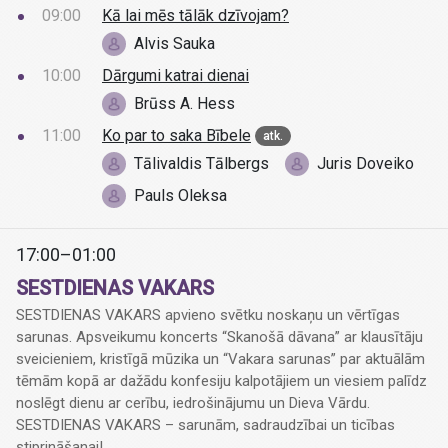
09:00
Kā lai mēs tālāk dzīvojam?
Alvis Sauka
10:00
Dārgumi katrai dienai
Brūss A. Hess
11:00
Ko par to saka Bībele
atk.
Tālivaldis Tālbergs
Juris Doveiko
Pauls Oleksa
17:00–01:00
SESTDIENAS VAKARS
SESTDIENAS VAKARS apvieno svētku noskaņu un vērtīgas
sarunas. Apsveikumu koncerts “Skanošā dāvana” ar klausītāju
sveicieniem, kristīgā mūzika un “Vakara sarunas” par aktuālām
tēmām kopā ar dažādu konfesiju kalpotājiem un viesiem palīdz
noslēgt dienu ar cerību, iedrošinājumu un Dieva Vārdu.
SESTDIENAS VAKARS – sarunām, sadraudzībai un ticības
stiprināšanai!