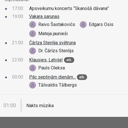
17:00
Apsveikumu koncerts “Skanošā dāvana”
19:00
Vakara sarunas
Raivo Šastakovičs
Edgars Osis
Mateja jaunieši
21:00
Čārlza Stenlija svētruna
Dr. Čārlzs Stenlijs
22:00
Klausies, Latvija!
atk.
Pauls Oleksa
00:00
Pēc septiņām dienām...
atk.
Tālivaldis Tālbergs
01:00
Nakts mūzika