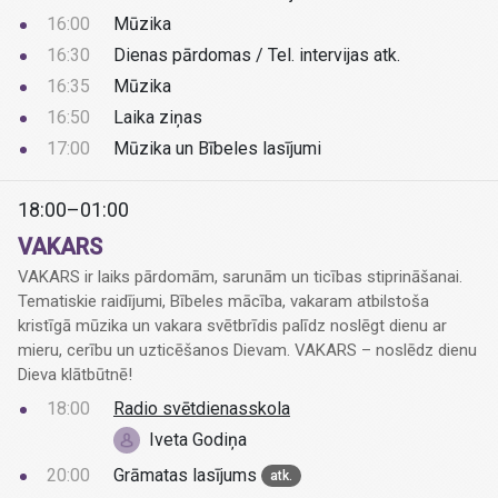
16:00
Mūzika
16:30
Dienas pārdomas / Tel. intervijas atk.
16:35
Mūzika
16:50
Laika ziņas
17:00
Mūzika un Bībeles lasījumi
18:00–01:00
VAKARS
VAKARS ir laiks pārdomām, sarunām un ticības stiprināšanai.
Tematiskie raidījumi, Bībeles mācība, vakaram atbilstoša
kristīgā mūzika un vakara svētbrīdis palīdz noslēgt dienu ar
mieru, cerību un uzticēšanos Dievam. VAKARS – noslēdz dienu
Dieva klātbūtnē!
18:00
Radio svētdienasskola
Iveta Godiņa
20:00
Grāmatas lasījums
atk.