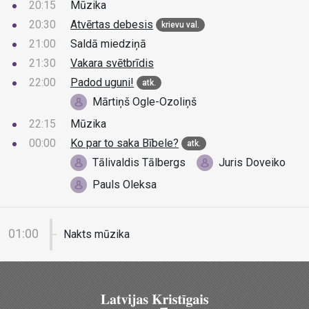
20:15
Mūzika
20:30
Atvērtas debesis
krievu val.
21:00
Saldā miedziņā
21:30
Vakara svētbrīdis
22:00
Padod uguni!
atk.
Mārtiņš Ogle-Ozoliņš
22:15
Mūzika
00:00
Ko par to saka Bībele?
atk.
Tālivaldis Tālbergs
Juris Doveiko
Pauls Oleksa
01:00
Nakts mūzika