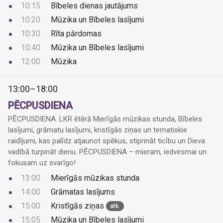
10:15
Bībeles dienas jautājums
10:20
Mūzika un Bībeles lasījumi
10:30
Rīta pārdomas
10:40
Mūzika un Bībeles lasījumi
12:00
Mūzika
13:00–18:00
PĒCPUSDIENA
PĒCPUSDIENA. LKR ētērā Mierīgās mūzikas stunda, Bībeles
lasījumi, grāmatu lasījumi, kristīgās ziņas un tematiskie
raidījumi, kas palīdz atjaunot spēkus, stiprināt ticību un Dieva
vadībā turpināt dienu. PĒCPUSDIENA – mieram, iedvesmai un
fokusam uz svarīgo!
13:00
Mierīgās mūzikas stunda
14:00
Grāmatas lasījums
15:00
Kristīgās ziņas
atk.
15:05
Mūzika un Bībeles lasījumi