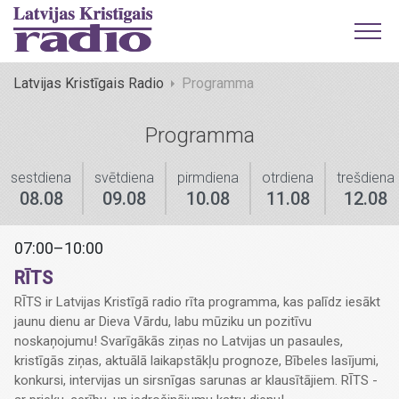
Latvijas Kristīgais Radio
Programma
Programma
sestdiena
svētdiena
pirmdiena
otrdiena
trešdiena
08.08
09.08
10.08
11.08
12.08
07:00–10:00
RĪTS
RĪTS ir Latvijas Kristīgā radio rīta programma, kas palīdz iesākt
jaunu dienu ar Dieva Vārdu, labu mūziku un pozitīvu
noskaņojumu! Svarīgākās ziņas no Latvijas un pasaules,
kristīgās ziņas, aktuālā laikapstākļu prognoze, Bībeles lasījumi,
konkursi, intervijas un sirsnīgas sarunas ar klausītājiem. RĪTS -