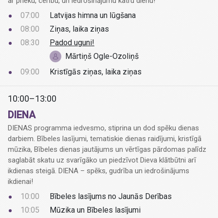
ar prieku, cerību, un iedrošinājumu katru dienu!
07:00
Latvijas himna un lūgšana
08:00
Ziņas, laika ziņas
08:30
Padod uguni!
Mārtiņš Ogle-Ozoliņš
09:00
Kristīgās ziņas, laika ziņas
10:00–13:00
DIENA
DIENAS programma iedvesmo, stiprina un dod spēku dienas
darbiem. Bībeles lasījumi, tematiskie dienas raidījumi, kristīgā
mūzika, Bībeles dienas jautājums un vērtīgas pārdomas palīdz
saglabāt skatu uz svarīgāko un piedzīvot Dieva klātbūtni arī
ikdienas steigā. DIENA – spēks, gudrība un iedrošinājums
ikdienai!
10:00
Bībeles lasījums no Jaunās Derības
10:05
Mūzika un Bībeles lasījumi